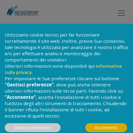
Utilizziamo cookie tecnici per far funzionare
TORNA ALLA LISTA DEI CORSI
correttamente il sito web. Inoltre, previo Suo consenso,
tale tecnologia è utilizzata per analizzare il nostro traffico
CORSI DI
e/o per effettuare analisi e monitoraggio dei
comportamenti dei visitatori.
ACQUAFITNESS
Ulteriori informazioni sono disponibili qui
informativa
sulla privacy
.
Il Fitness Acquatico è il connubio perfetto
Per impostare le Sue preferenze cliccare sul bottone
tra sforzo fisico e divertimento,
"Gestisci preferenze"
, dove può anche ottenere
è un’attività che coniuga alla varietà di
ulteriori informazioni sulle terze parti. Facendo click su
esercizi movimenti di specialità diverse e di
“Acconsento”
, accetta l’installazione di tutti i cookie e
progressiva difficoltà il tutto a ritmo della
l’utilizzo degli altri strumenti di tracciamento. Chiudendo
musica e con l'utilizzo di piccoli attrezzi
il banner rifiuta l’installazione di tutti i cookie, ad
che coinvolgono l'intera muscolatura;
eccezione di quelli tecnici.
soprattutto braccia, gambe, e addominali.
Gestisci preferenze
Acconsento