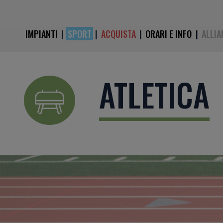
IMPIANTI
|
SPORT
|
ACQUISTA
|
ORARI E INFO
|
ALLIA
ATLETICA