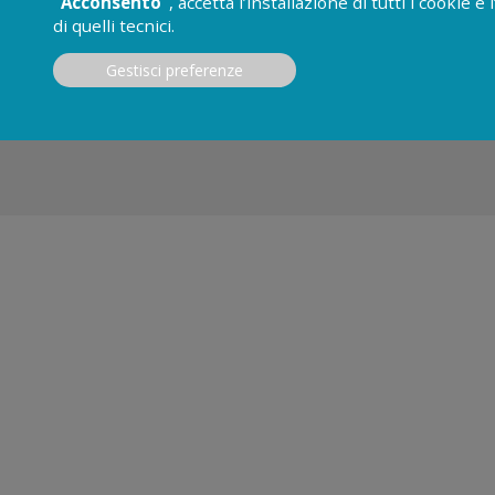
“Acconsento”
, accetta l’installazione di tutti i cookie 
di quelli tecnici.
Gestisci preferenze
ECCO DOVE SI PUÒ PRATICARE ATLETICA