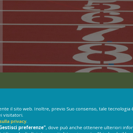
 di discipline legate alle corse (corse di velocità, di resistenza, con gli ost
 lanci (del peso, giavellotto, martello, disco).
te il sito web. Inoltre, previo Suo consenso, tale tecnologia è 
visitatori.
sulla privacy
.
Gestisci preferenze"
, dove può anche ottenere ulteriori infor