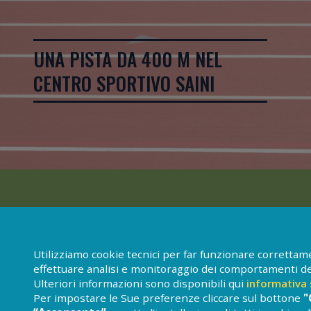
UNA PISTA DA 400 M NEL
CENTRO SPORTIVO SAINI
Questo sport, per gli atleti professionisti, comprende tutta una serie
con le siepi), ai salti (salto in lungo, triplo, in alto, con l'asta) ed ai
Utilizziamo cookie tecnici per far funzionare correttamen
effettuare analisi e monitoraggio dei comportamenti dei 
Ulteriori informazioni sono disponibili qui
informativa 
Per impostare le Sue preferenze cliccare sul bottone
"