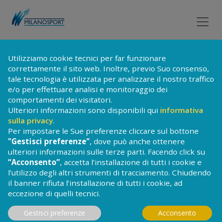
Utilizziamo cookie tecnici per far funzionare
correttamente il sito web. Inoltre, previo Suo consenso,
tale tecnologia è utilizzata per analizzare il nostro traffico
LAVORI IN CORSO
e/o per effettuare analisi e monitoraggio dei
comportamenti dei visitatori.
Ulteriori informazioni sono disponibili qui
informativa
sulla privacy
.
Per impostare le Sue preferenze cliccare sul bottone
MILANOSPORT LAVORA ALLA RIQUALIFICAZIONE DEI PROPRI
"Gestisci preferenze"
, dove può anche ottenere
IMPIANTI PER UN MIGLIOR SERVIZIO AI CITTADINI
ulteriori informazioni sulle terze parti. Facendo click su
“Acconsento”
, accetta l’installazione di tutti i cookie e
l’utilizzo degli altri strumenti di tracciamento. Chiudendo
il banner rifiuta l’installazione di tutti i cookie, ad
eccezione di quelli tecnici.
Gestisci preferenze
Acconsento
MILANOSPORT SOTTO UNA NUOVA LUCE