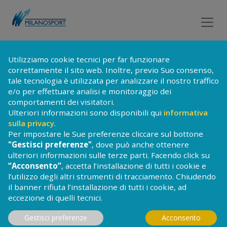
Utilizziamo cookie tecnici per far funzionare
TORNA ALLA LISTA DEI CORSI
correttamente il sito web. Inoltre, previo Suo consenso,
tale tecnologia è utilizzata per analizzare il nostro traffico
e/o per effettuare analisi e monitoraggio dei
comportamenti dei visitatori.
CORSI DI
FITNESS
Ulteriori informazioni sono disponibili qui
informativa
sulla privacy
.
Obiettivi del fitness sono raggiungere un
Per impostare le Sue preferenze cliccare sul bottone
peso corporeo ideale, sviluppare forza e
"Gestisci preferenze"
, dove può anche ottenere
resistenza, stimolare l'equilibrio e la
ulteriori informazioni sulle terze parti. Facendo click su
coordinazione nei movimenti, avere una
“Acconsento”
, accetta l’installazione di tutti i cookie e
buona mobilità articolare e allenare il
l’utilizzo degli altri strumenti di tracciamento. Chiudendo
sistema cardiorespiratorio.
il banner rifiuta l’installazione di tutti i cookie, ad
eccezione di quelli tecnici.
Gestisci preferenze
Acconsento