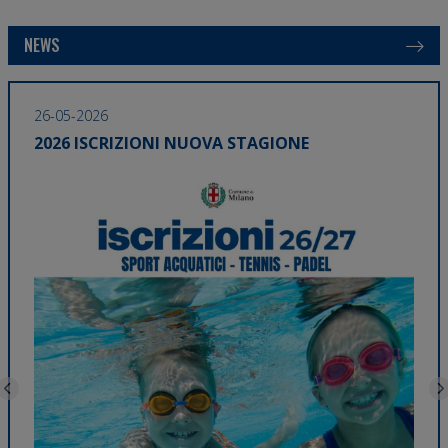
NEWS
26-05-2026
11-0
2026 ISCRIZIONI NUOVA STAGIONE
TORNANO I CAMPUS ESTIVI MILANOSPORT
CON