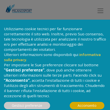
DE MARCHI
na
P
i
s
c
i
Utilizziamo cookie tecnici per far funzionare
correttamente il sito web. Inoltre, previo Suo consenso,
tale tecnologia è utilizzata per analizzare il nostro traffico
e/o per effettuare analisi e monitoraggio dei
comportamenti dei visitatori.
Ulteriori informazioni sono disponibili qui
informativa
In un angolo tranquillo della periferia milanese, la
sulla privacy
.
piscina De Marchi offre ai residenti e alle scuole della
Per impostare le Sue preferenze cliccare sul bottone
zona la possibilità di praticare in un ambiente
"Gestisci preferenze"
, dove può anche ottenere
confortevole e raccolto ogni genere di attività
ulteriori informazioni sulle terze parti. Facendo click su
natatoria.
L'impianto attinge sole e luce dall'ampia
“Acconsento”
, accetta l’installazione di tutti i cookie e
l’utilizzo degli altri strumenti di tracciamento. Chiudendo
parete a vetrate; le due vasche contigue permettono
il banner rifiuta l’installazione di tutti i cookie, ad
di seguire i corsi, senza creare interferenze fra le
eccezione di quelli tecnici.
attività degli adulti e gli esercizi dei più piccoli.
Gestisci preferenze
Acconsento