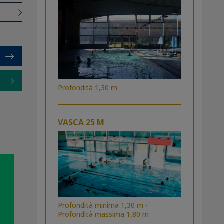
e,
e per
tri
arpe
 posti
cose,
Profondità 1,30 m
spazi,
VASCA 25 M
zzi
orme
rte e
Profondità minima 1,30 m -
Profondità massima 1,80 m