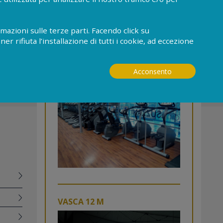
mazioni sulle terze parti. Facendo click su
SOLARIUM
ner rifiuta l’installazione di tutti i cookie, ad eccezione
PALESTRA
Acconsento
day
VASCA 12 M