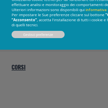
effettuare analisi e monitoraggio dei comportamenti dei 
Indirizzo
Mezzi
Ulteriori informazioni sono disponibili qui
informativa 
Per impostare le Sue preferenze cliccare sul bottone
"
Via L. Beccali, 7
Tram 
“Acconsento”
, accetta l’installazione di tutti i cookie 
20162 - Milano - MI
Autobu
di quelli tecnici.
Tel 0266103113
728, 7
Fax 0266118268
M 5 - 
Gestisci preferenze
CORSI