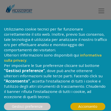
BIGLIETTERIA
Utilizziamo cookie tecnici per far funzionare
correttamente il sito web. Inoltre, previo Suo consenso,
tale tecnologia è utilizzata per analizzare il nostro traffico
NUOTO
e/o per effettuare analisi e monitoraggio dei
comportamenti dei visitatori.
Ulteriori informazioni sono disponibili qui
informativa
sulla privacy
.
Per impostare le Sue preferenze cliccare sul bottone
SCEGLI L'IMPIANTO
"Gestisci preferenze"
, dove può anche ottenere
ulteriori informazioni sulle terze parti. Facendo click su
“Acconsento”
, accetta l’installazione di tutti i cookie e
l’utilizzo degli altri strumenti di tracciamento. Chiudendo
Impianto
il banner rifiuta l’installazione di tutti i cookie, ad
eccezione di quelli tecnici.
SCEGLI IL GIORNO
Gestisci preferenze
Acconsento