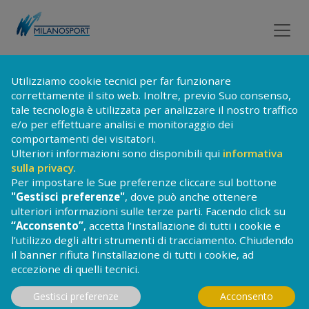
Utilizziamo cookie tecnici per far funzionare
TORNA ALLA LISTA DEI CORSI
correttamente il sito web. Inoltre, previo Suo consenso,
tale tecnologia è utilizzata per analizzare il nostro traffico
e/o per effettuare analisi e monitoraggio dei
comportamenti dei visitatori.
CORSI DI
PADEL
Ulteriori informazioni sono disponibili qui
informativa
sulla privacy
.
Il Padel è uno sport simile al tennis ma
Per impostare le Sue preferenze cliccare sul bottone
con alcune caratteristiche different
i che si
"Gestisci preferenze"
, dove può anche ottenere
pratica a coppie.
Ciò che caratterizza
ulteriori informazioni sulle terze parti. Facendo click su
questo sport è un’area di campo
“Acconsento”
, accetta l’installazione di tutti i cookie e
rettangolare più piccola rispetto al tennis e
l’utilizzo degli altri strumenti di tracciamento. Chiudendo
più gestibile perché protetta
il banner rifiuta l’installazione di tutti i cookie, ad
prevalentemente da pareti che evitano la
eccezione di quelli tecnici.
fuoriuscita della pallina dal campo,
la
Gestisci preferenze
Acconsento
racchetta è in piena copertura del piatto