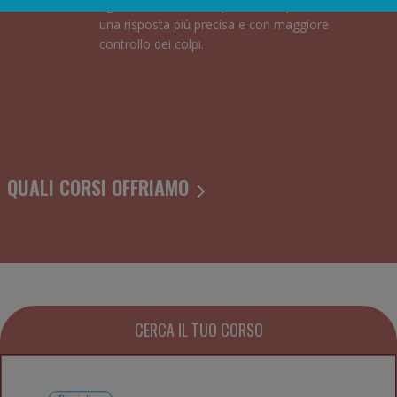
rigido, che offre all’impatto della pallina
una risposta più precisa e con maggiore
controllo dei colpi.
QUALI CORSI OFFRIAMO
CERCA IL TUO CORSO