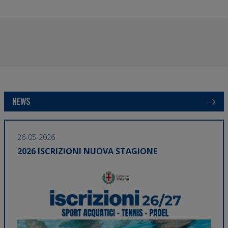
NEWS
26-05-2026
11-0
2026 ISCRIZIONI NUOVA STAGIONE
TORNANO I CAMPUS ESTIVI MILANOSPORT
CON