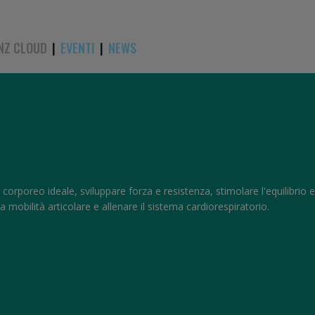
NZ CLOUD
|
EVENTI
|
NEWS
corporeo ideale, sviluppare forza e resistenza, stimolare l'equilibrio e
obilità articolare e allenare il sistema cardiorespiratorio.