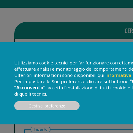
CER
Disciplina
Utilizziamo cookie tecnici per far funzionare correttamen
effettuare analisi e monitoraggio dei comportamenti dei 
Livelli
Ulteriori informazioni sono disponibili qui
informativa 
Per impostare le Sue preferenze cliccare sul bottone
"
“Acconsento”
, accetta l’installazione di tutti i cookie 
Fascia oraria
di quelli tecnici.
Gestisci preferenze
Giorno della settimana
Impianto